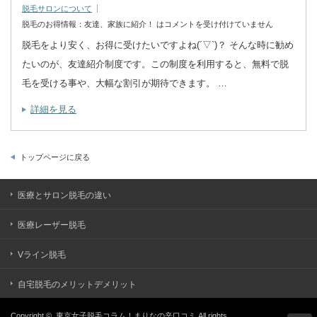
脱毛サロンについて
脱毛のお得情報：友達、家族に紹介！ は
コメントを受け付けていません
脱毛をより安く、お得に受けたいですよね(´▽`)？ そんな時に勧め
たいのが、友達紹介制度です。この制度を利用すると、無料で脱
毛を受ける事や、大幅な割引が期待できます。 …
詳細を見る
トップページに戻る
医療とサロン脱毛の違い
医療レーザー脱毛
Vライン脱毛
自宅脱毛のメリットデメリット
Copyright ©
東京女子脱毛コラム！まりなの辛口コミ
All rights