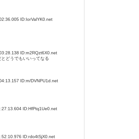
.005 ID:IorValYK0.net
28.138 ID:m2RQzt6X0.net
だとどうでもいいってなる
13.157 ID:m/DVNPU1d.net
13.604 ID:HfPtq1Ue0.net
0.976 ID:rdo4tSjX0.net