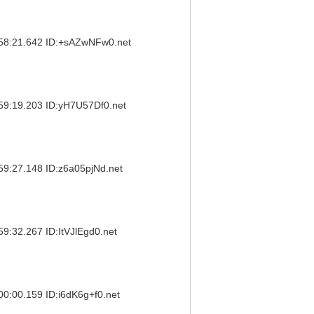
21.642 ID:+sAZwNFw0.net
9.203 ID:yH7U57Df0.net
7.148 ID:z6a05pjNd.net
.267 ID:ItVJlEgd0.net
0.159 ID:i6dK6g+f0.net