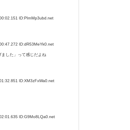
02.151 ID:PImMp3ubd.net
47.272 ID:dR53MeYk0.net
げました」って感じだよね
32.851 ID:XM3zFxWa0.net
01.635 ID:G9Mo8LQa0.net