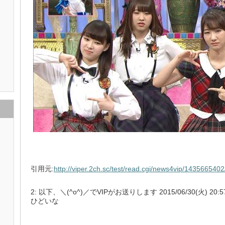
引用元:
http://viper.2ch.sc/test/read.cgi/news4vip/1435665402
2: 以下、＼(^o^)／でVIPがお送りします 2015/06/30(火) 20:57:14
ひどいな