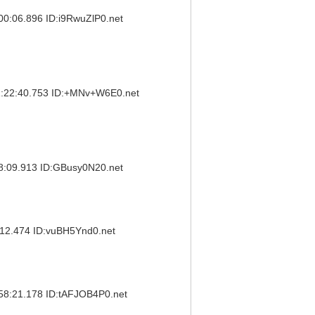
6.896 ID:i9RwuZlP0.net
:40.753 ID:+MNv+W6E0.net
9.913 ID:GBusy0N20.net
.474 ID:vuBH5Ynd0.net
1.178 ID:tAFJOB4P0.net