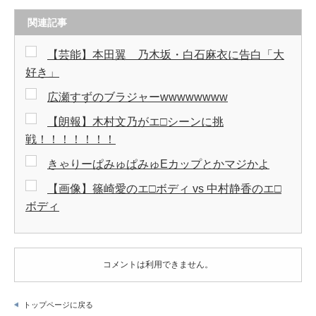
関連記事
【芸能】本田翼 乃木坂・白石麻衣に告白「大
好き」
広瀬すずのブラジャーwwwwwwww
【朗報】木村文乃がエ□シーンに挑
戦！！！！！！！
きゃりーぱみゅぱみゅEカップとかマジかよ
【画像】篠崎愛のエ□ボディ vs 中村静香のエ□
ボディ
コメントは利用できません。
トップページに戻る