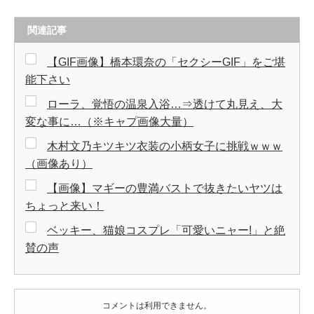
関連記事
【GIF画像】橋本環奈の「セクシーGIF」をご堪
能下さい
ローラ、覚悟の温泉入浴…⇒透けて丸見え、大
変な事に…（※キャプ画像大量）
木村文乃キツキツ衣装の小柄女子に挑戦ｗｗｗ
（画像あり）
【画像】マギーの豊満バストで抜きたいヤツは
ちょっと来い！
ベッキー、猫娘コスプレ「可愛いニャー!」と絶
賛の声
コメントは利用できません。