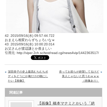
42: 2015/09/16(水) 09:57:44.722
おまえら相変わらずちょろいなｗ
43: 2015/09/16(水) 10:00:20.014
お父さんが渡辺謙とか羨ましい
引用元: http://viper.2ch.sc/test/read.cgi/news4vip/1442363517/
深田恭子の史上最高むちむちボ
杏ってお前らが絶賛してるけど
ディをどうにか俺だけの物にし
美人じゃないと思うわｗｗｗ
たい【画像】
（画像あり）
関連記事
【画像】橋本マナミとかいう「絶