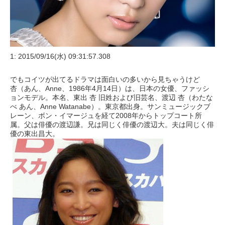
1: 2015/09/16(水) 09:31:57.308
でもコイツが出てるドラマは面白いの多いから見ちゃうけど
杏（あん、Anne、1986年4月14日）は、日本の女優、ファッシ
ョンモデル。本名、東出 杏 旧姓および旧芸名、渡辺 杏（わたな
べ あん、Anne Watanabe）。東京都出身。サンミュージックブ
レーン、ボン・イマージュを経て2008年からトップコート所
属。父は俳優の渡辺謙。兄は同じく俳優の渡辺大。夫は同じく俳
優の東出昌大。