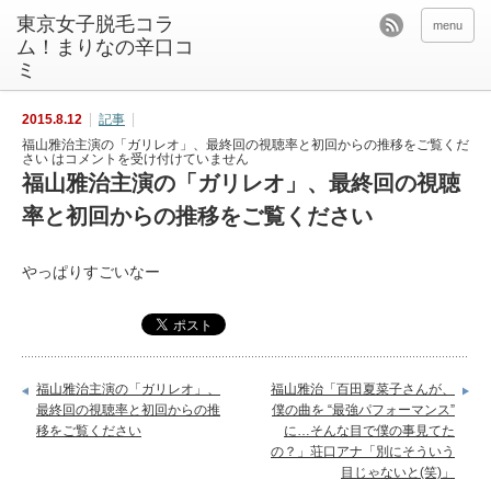
東京女子脱毛コラ
menu
ム！まりなの辛口コ
ミ
2015.8.12
記事
福山雅治主演の「ガリレオ」、最終回の視聴率と初回からの推移をご覧くだ
さい は
コメントを受け付けていません
福山雅治主演の「ガリレオ」、最終回の視聴
率と初回からの推移をご覧ください
やっぱりすごいなー
福山雅治主演の「ガリレオ」、
福山雅治「百田夏菜子さんが、
最終回の視聴率と初回からの推
僕の曲を “最強パフォーマンス”
移をご覧ください
に…そんな目で僕の事見てた
の？」荘口アナ「別にそういう
目じゃないと(笑)」