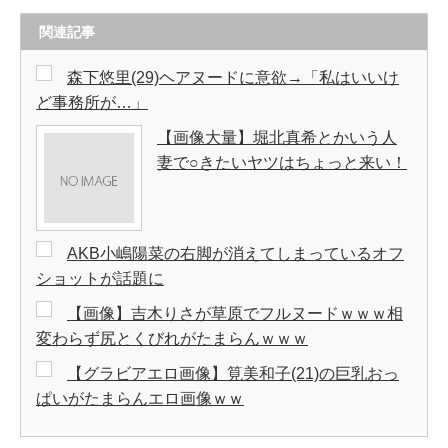
関連記事
森下悠里(29)ヘアヌードに意欲→「私はいいけ
ど事務所が…」
【画像大量】堀北真希とかいう人
妻で○きたいヤツはちょっと来い！
AKB小嶋陽菜の右脚が消えてしまっているオフ
ショットが話題に
【画像】吉木りさが草原でフルヌードｗｗｗ相
変わらず尻とくびれがたまらんｗｗｗ
【グラビアエロ画像】筧美和子(21)の巨乳おっ
ぱいがたまらんエロ画像ｗｗ