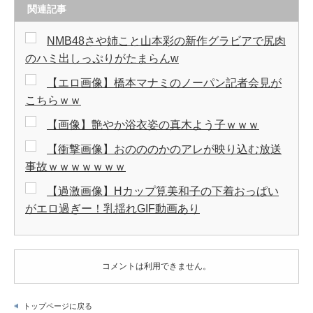
関連記事
NMB48さや姉こと山本彩の新作グラビアで尻肉
のハミ出しっぷりがたまらんw
【エロ画像】橋本マナミのノーパン記者会見が
こちらｗｗ
【画像】艶やか浴衣姿の真木よう子ｗｗｗ
【衝撃画像】おのののかのアレが映り込む放送
事故ｗｗｗｗｗｗｗ
【過激画像】Hカップ筧美和子の下着おっぱい
がエロ過ぎー！乳揺れGIF動画あり
コメントは利用できません。
トップページに戻る