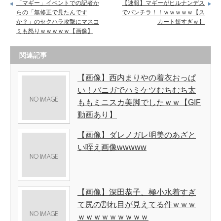
「マギー」イベントでの記者か
【速報】マギーがヒルナンデス
らの「無修正で見たんです
でパンチラ！！ｗｗｗｗｗ【ス
か？」のセクハラ攻撃にマスコ
カート短すぎｗ】
ミも怒りｗｗｗｗｗ【画像】
関連記事
【画像】西内まりやの着衣おっぱ
い！バニガでハミケツむちむち太
ももミニスカ美脚でしたｗｗ【GIF
動画あり】
【画像】ダレノガレ明美のあざと
い咥え画像wwwww
【画像】深田恭子、極小水着すぎ
て尻の割れ目が見えてる件ｗｗｗ
ｗｗｗｗｗｗｗｗｗ