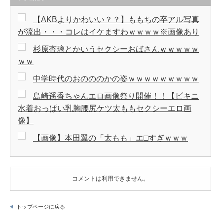
【AKBよりかわいい？？】ももちの卒アル写真
が流出・・・コレはイケますわｗｗｗｗ※画像あり
杉原杏璃とかいうセクシーおばさんｗｗｗｗｗ
ｗｗ
中学時代のおのののかの姿ｗｗｗｗｗｗｗｗｗ
島崎遥香ちゃんエロ画像祭り開催！！【ビキニ
水着おっぱい乳胸腰尻ケツ太ももセクシーエロ画
像】
【画像】本田翼の「太もも」エ□すぎｗｗｗ
コメントは利用できません。
トップページに戻る