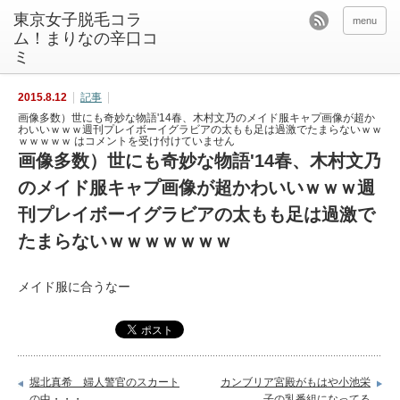
東京女子脱毛コラ
menu
ム！まりなの辛口コ
ミ
2015.8.12
記事
画像多数）世にも奇妙な物語'14春、木村文乃のメイド服キャプ画像が超か
わいいｗｗｗ週刊プレイボーイグラビアの太もも足は過激でたまらないｗｗ
ｗｗｗｗｗ は
コメントを受け付けていません
画像多数）世にも奇妙な物語'14春、木村文乃
のメイド服キャプ画像が超かわいいｗｗｗ週
刊プレイボーイグラビアの太もも足は過激で
たまらないｗｗｗｗｗｗｗ
メイド服に合うなー
堀北真希 婦人警官のスカート
カンブリア宮殿がもはや小池栄
の中・・・
子の乳番組になってる