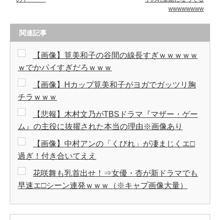
wwwwwwww
関連記事
【画像】筧美和子の谷間の線長すぎｗｗｗｗｗ
ｗでかパイすぎだろｗｗｗ
【画像】Hカップ筧美和子がヨガでガッツリ胸
チラｗｗｗ
【悲報】木村文乃がTBSドラマ『マザー・ゲー
ム』の主役に抜擢された本当の理由※画像あり
【画像】中村アンの「くびれ」が凄まじくエ□
過ぎ！付き合いてええ
花咲舞も乳首出せ！⇒女優・杏が新ドラマでも
早速エ□シーン連発ｗｗｗ（※キャプ画像大量）