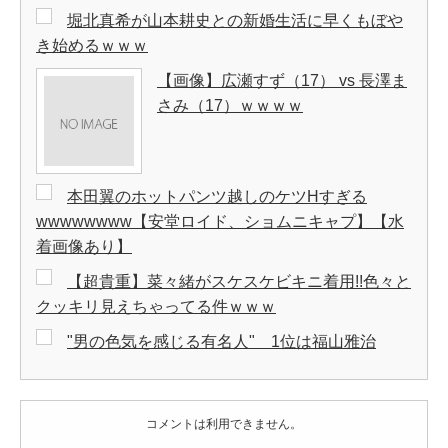
堀北真希が山本耕史との新婚生活に早くもぼや
き始めるｗｗｗ
【画像】広瀬すず（17） vs 長澤ま
さみ（17）ｗｗｗｗ
本田翼のホットパンツ越しのケツHすぎる
wwwwwwww【安堂ロイド、ショムニキャプ】【水
着画像あり】
【超貴重】菜々緒がスケスケビキニ着用!!色々と
クッキリ見えちゃってる件ｗｗｗ
"男の色気を感じる有名人" 1位は福山雅治
コメントは利用できません。