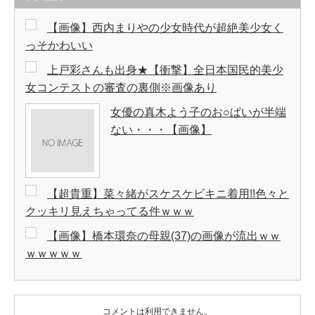
【画像】西内まりやの少女時代が超絶美少女く
っそかわいい
上戸彩さんも出身★【衝撃】全日本国民的美少
女コンテストの審査の裏側※画像あり
女優の真木よう子のお○ぱいが半端
ない・・・【画像】
【超貴重】菜々緒がスケスケビキニ着用!!色々と
クッキリ見えちゃってる件ｗｗｗ
【画像】橋本環奈の母親(37)の画像が流出ｗｗ
ｗｗｗｗｗ
コメントは利用できません。