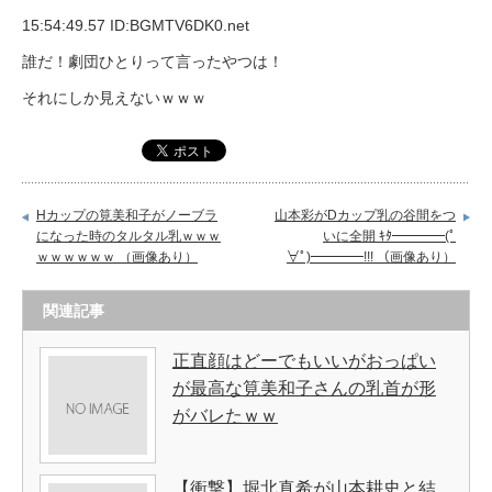
15:54:49.57 ID:BGMTV6DK0.net
誰だ！劇団ひとりって言ったやつは！
それにしか見えないｗｗｗ
Hカップの筧美和子がノーブラ
山本彩がDカップ乳の谷間をつ
になった時のタルタル乳ｗｗｗ
いに全開 ｷﾀ━━━━(ﾟ
ｗｗｗｗｗｗ （画像あり）
∀ﾟ)━━━━!!! （画像あり）
関連記事
正直顔はどーでもいいがおっぱい
が最高な筧美和子さんの乳首が形
がバレたｗｗ
【衝撃】堀北真希が山本耕史と結