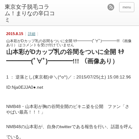
東京女子脱毛コラ
menu
ム！まりなの辛口コ
ミ
2015.8.15
詳細
山本彩がDカップ乳の谷間をついに全開 ｷﾀ━━━━(ﾟ∀ﾟ)━━━━!!! （画像
あり） は
コメントを受け付けていません
山本彩がDカップ乳の谷間をついに全開 ｷﾀ
━━━━(ﾟ∀ﾟ)━━━━!!! （画像あり）
1 ：
逆落とし(東京都)＠＼(^o^)／
：2015/07/25(土) 15:08:12.96
ID:Nja0EJJA0●.net
NMB48・山本彩が胸の谷間全開のビキニ姿を公開 ファン「さ
やぱい最高！！！」
NMB48の山本彩が、自身のtwitterである報告を行い、話題を呼ん
でいる。