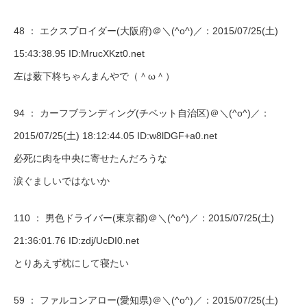
48 ：
エクスプロイダー(大阪府)＠＼(^o^)／
：2015/07/25(土)
15:43:38.95 ID:MrucXKzt0.net
左は薮下柊ちゃんまんやで（＾ω＾）
94 ：
カーフブランディング(チベット自治区)＠＼(^o^)／
：
2015/07/25(土) 18:12:44.05 ID:w8lDGF+a0.net
必死に肉を中央に寄せたんだろうな
涙ぐましいではないか
110 ：
男色ドライバー(東京都)＠＼(^o^)／
：2015/07/25(土)
21:36:01.76 ID:zdj/UcDI0.net
とりあえず枕にして寝たい
59 ：
ファルコンアロー(愛知県)＠＼(^o^)／
：2015/07/25(土)