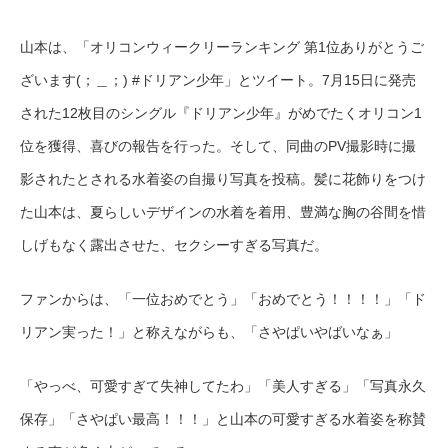
山本は、「オリコンウィークリーランキング 第1位ありがとうご
ざいます(；＿；) #ドリアン少年」とツイート。7月15日に発売
された12枚目のシングル『ドリアン少年』がめでたくオリコン1
位を獲得、喜びの報告を行った。そして、同曲のPV撮影時に撮
影されたとされる水着姿の自撮り写真を投稿。髪に花飾りをつけ
た山本は、夏らしいデザインの水着を着用、豊満な胸の谷間を惜
しげもなく露出させた、セクシーすぎる写真だ。
ファンからは、「一位おめでとう」「おめでとう！！！！」「ド
リアン実った！」と称えながらも、「さやぱいやばいなぁ」
「やっべ、可愛すぎて失神してたわ」「美人すぎる」「写真永久
保存」「さやぱい最高！！！」と山本の可愛すぎる水着姿を称賛