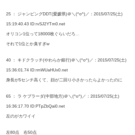
25 ：
ジャンピングDDT(愛媛県)＠＼(^o^)／
：2015/07/25(土)
15:19:40.43 ID:rvSJ2YTm0.net
オリコン1位って18000枚ぐらいだろ…
それで1位とか臭すぎw
40 ：
キドクラッチ(やわらか銀行)＠＼(^o^)／
：2015/07/25(土)
15:36:01.74 ID:rmWUaHUx0.net
身長が5センチ高くて、顔が二回り小さかったらよかったのに
65 ：
ラ ケブラーダ(中部地方)＠＼(^o^)／
：2015/07/25(土)
16:36:17.70 ID:PTpZbQai0.net
左のがカワイイ
左80点 右50点