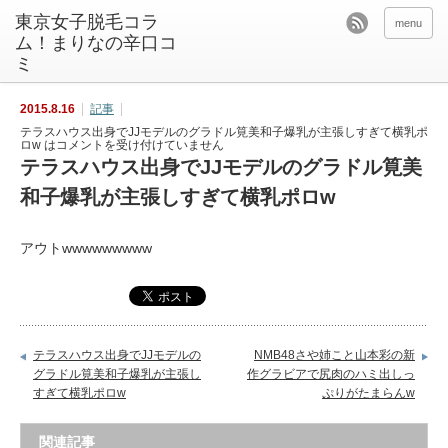
東京女子脱毛コラ
menu
ム！まりなの辛口コ
ミ
2015.8.16
記事
テラスハウス出身でJJモデルのグラドル筧美和子爆乳が主張しすぎて横乳ポ
ロw は
コメントを受け付けていません
テラスハウス出身でJJモデルのグラドル筧美
和子爆乳が主張しすぎて横乳ポロw
アウトwwwwwwwww
テラスハウス出身でJJモデルの
NMB48さや姉こと山本彩の新
グラドル筧美和子爆乳が主張し
作グラビアで尻肉のハミ出しっ
すぎて横乳ポロw
ぷりがたまらんw
関連記事