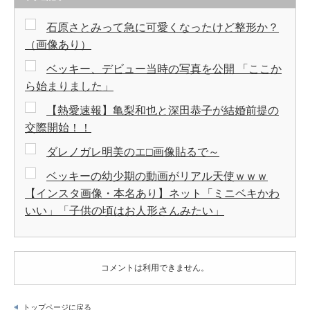
石原さとみって急に可愛くなったけど整形か？
（画像あり）
ベッキー、デビュー当時の写真を公開 「ここか
ら始まりました」
【熱愛速報】亀梨和也と深田恭子が結婚前提の
交際開始！！
ダレノガレ明美のエ□画像貼るで～
ベッキーの幼少期の動画がリアル天使ｗｗｗ
【インスタ画像・本名あり】ネット「ミニベキかわ
いい」「子供の頃はお人形さんみたい」
コメントは利用できません。
トップページに戻る