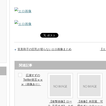
筧美和子の巨乳が堪らないエロ画像まとめ
【エ
関連記事
広瀬すずの
Twitter発言ｗｗ
ｗ（画像あり）
【衝撃画像】ロー
【画像】本田翼、可