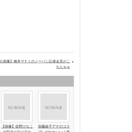
ロ画像】橋本マナミのノーパン記者会見がこ
ちらｗｗ
【画像】佐野ひなこ
加藤綾子アナのコス