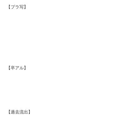
【プラ写】
【卒アル】
【過去流出】