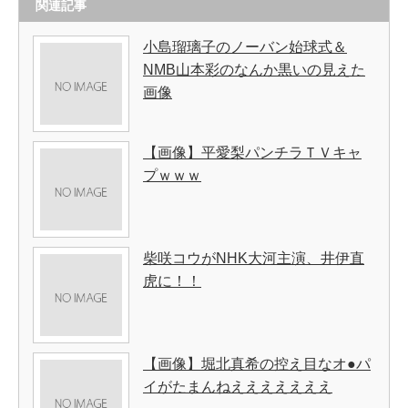
関連記事
小島瑠璃子のノーバン始球式＆
NMB山本彩のなんか黒いの見えた
画像
【画像】平愛梨パンチラＴＶキャ
プｗｗｗ
柴咲コウがNHK大河主演、井伊直
虎に！！
【画像】堀北真希の控え目なオ●パ
イがたまんねえええええええ