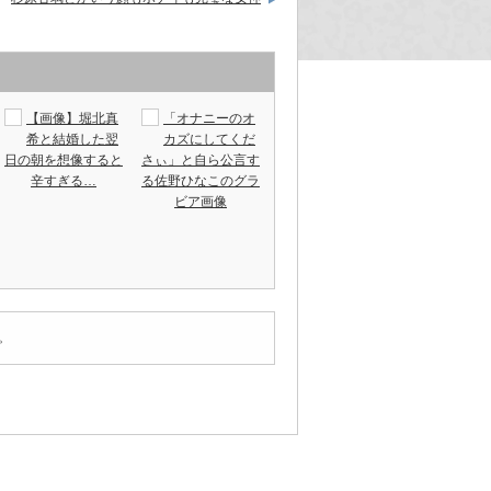
【画像】堀北真
「オナニーのオ
希と結婚した翌
カズにしてくだ
日の朝を想像すると
さぃ」と自ら公言す
辛すぎる…
る佐野ひなこのグラ
ビア画像
。