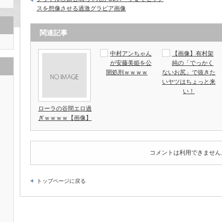
スを想像させる過激グラビア画像
関連記事
中村アンちゃん
【画像】有村架
が安藤美姫を公
純の「でっかく
開処刑ｗｗｗｗ
ないお尻」で抜きた
いヤツはちょっと来
い！
ローラの谷間エロ過
ぎｗｗｗｗ【画像】
コメントは利用できません
トップページに戻る