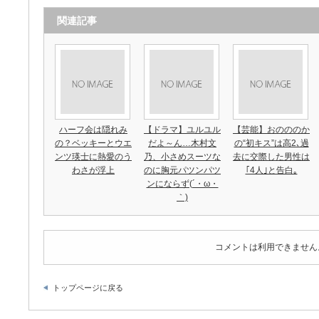
関連記事
ハーフ会は隠れみ
【ドラマ】ユルユル
【芸能】おのののか
の？ベッキーとウエ
だよ～ん…木村文
の“初キス”は高2､過
ンツ瑛士に熱愛のう
乃、小さめスーツな
去に交際した男性は
わさが浮上
のに胸元パツンパツ
｢4人｣と告白｡
ンにならず(´・ω・
｀)
コメントは利用できません
トップページに戻る