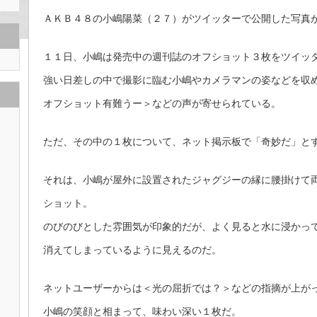
ＡＫＢ４８の小嶋陽菜（２７）がツイッターで公開した写真
１１日、小嶋は発売中の週刊誌のオフショット３枚をツイッ
強い日差しの中で撮影に臨む小嶋やカメラマンの姿などを収
オフショット有難うー＞などの声が寄せられている。
ただ、その中の１枚について、ネット掲示板で「奇妙だ」と
それは、小嶋が屋外に設置されたジャグジーの縁に腰掛けて
ショット。
のびのびとした雰囲気が印象的だが、よく見ると水に浸かっ
消えてしまっているように見えるのだ。
ネットユーザーからは＜光の屈折では？＞などの指摘が上が
小嶋の笑顔と相まって、味わい深い１枚だ。