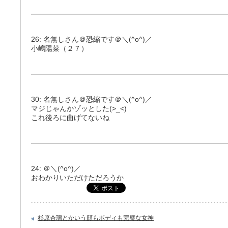
26: 名無しさん＠恐縮です＠＼(^o^)／
小嶋陽菜（２７）
30: 名無しさん＠恐縮です＠＼(^o^)／
マジじゃんかゾッとした(>_<)
これ後ろに曲げてないね
24: ＠＼(^o^)／
おわかりいただけただろうか
杉原杏璃とかいう顔もボディも完璧な女神