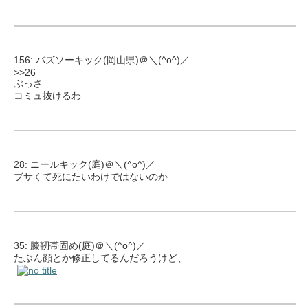
156: バズソーキック(岡山県)＠＼(^o^)／
>>26
ぶっさ
コミュ抜けるわ
28: ニールキック(庭)＠＼(^o^)／
ブサくて死にたいわけではないのか
35: 膝靭帯固め(庭)＠＼(^o^)／
たぶん顔とか修正してるんだろうけど、