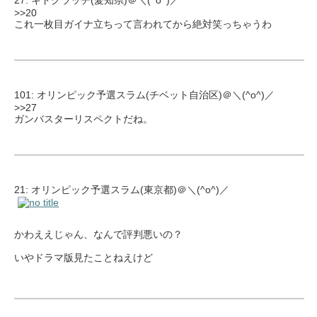
27: キドクラッチ(愛知県)＠＼(^o^)／
>>20
これ一枚目ガイナ立ちって言われてから絶対笑っちゃうわ
101: オリンピック予選スラム(チベット自治区)＠＼(^o^)／
>>27
ガンバスターリスペクトだね。
21: オリンピック予選スラム(東京都)＠＼(^o^)／
かわええじゃん、なんで評判悪いの？
いやドラマ版見たことねえけど