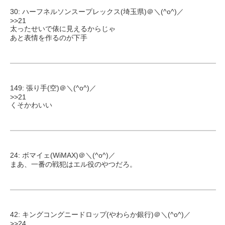
30: ハーフネルソンスープレックス(埼玉県)＠＼(^o^)／
>>21
太ったせいで俵に見えるからじゃ
あと表情を作るのが下手
149: 張り手(空)＠＼(^o^)／
>>21
くそかわいい
24: ボマイェ(WiMAX)＠＼(^o^)／
まあ、一番の戦犯はエル役のやつだろ。
42: キングコングニードロップ(やわらか銀行)＠＼(^o^)／
>>24