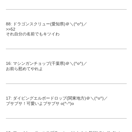
88: ドラゴンスクリュー(愛知県)＠＼(^o^)／
>>52
それ自分の名前でもキツイわ
16: マシンガンチョップ(千葉県)＠＼(^o^)／
お前ら慰めてやれよ
17: ダイビングエルボードロップ(関東地方)＠＼(^o^)／
ブサブサ！可愛いよブサブサ o(^-^)o