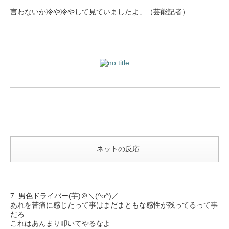
言わないか冷や冷やして見ていましたよ」（芸能記者）
ネットの反応
7: 男色ドライバー(芋)＠＼(^o^)／
あれを苦痛に感じたって事はまだまともな感性が残ってるって事
だろ
これはあんまり叩いてやるなよ