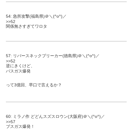
54: 急所攻撃(福島県)＠＼(^o^)／
>>52
関係無さすぎてワロタ
57: リバースネックブリーカー(徳島県)＠＼(^o^)／
>>52
逆にきくけど、
バスガス爆発
って3億回、早口で言えるか？
60: ミラノ作 どどんスズスロウン(大阪府)＠＼(^o^)／
>>57
ブスガス爆発！