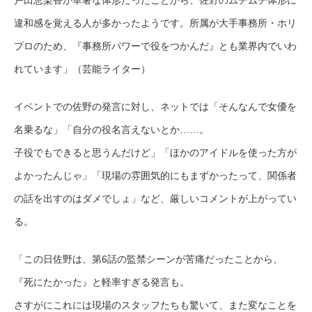
戸田恵梨香が華奢な体形だったことから、佐野のムチムチ体形に
違和感を覚える人が多かったようです。所属が大手事務所・ホリ
プロのため、『事務所パワーで役をつかんだ』とも業界内でいわ
れています」（芸能ライター）
イベントでの佐野の発言に対し、ネットでは「そんなんで女優を
名乗るな」「自分の役名言えないとか……。
子役でもできると思うんだけど」「ほかのアイドルを使った方が
よかったんじゃ」「現場の雰囲気的にもまずかったって、関係者
の話を出すのはダメでしょ」など、厳しいコメントが上がってい
る。
「この日佐野は、第6話の監禁シーンが苦痛だったことから、
『死にたかった』と軽率すぎる発言も。
さすがにこれには現場のスタッフたちも驚いて、また変なことを