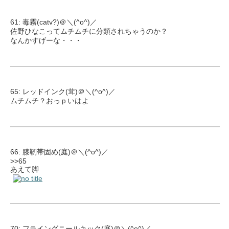
61: 毒霧(catv?)＠＼(^o^)／
佐野ひなこってムチムチに分類されちゃうのか？
なんかすげーな・・・
65: レッドインク(茸)＠＼(^o^)／
ムチムチ？おっｐいはよ
66: 膝靭帯固め(庭)＠＼(^o^)／
>>65
あえて脚
70: フライングニールキック(庭)＠＼(^o^)／