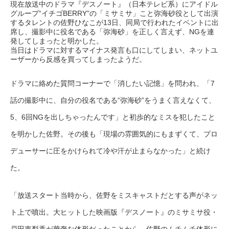
現在放送中のドラマ『デスノート』（日本テレビ系）にアイドル
グループ“イチゴBERRY”の「ミサミサ」こと弥海砂役として出演
するタレントの佐野ひなこが13日、同局で行われたイベントに出
席し、撮影中に役名である「弥海砂」を正しく言えず、NGを連
発してしまったと明かした。
当日はドラマに対するマイナス発言も口にしてしまい、ネットユ
ーザーから反感を買ってしまったようだ。
ドラマに絡めた質問コーナーで「消したい記憶」を問われ、「7
話の撮影中に、自分の役名である“弥海砂”をうまく言えなくて、
5、6回NGを出しちゃったんです」と初歩的なミスを犯したこと
を明かした佐野。その後も「現場の雰囲気的にもまずくて、プロ
デューサーに圧をかけられて冷や汗が止まらなかった」と続け
た。
「放送スタート当時から、佐野をミスキャストだとする声がネッ
ト上で噴出。大ヒットした映画版『デスノート』のミサミサ役・