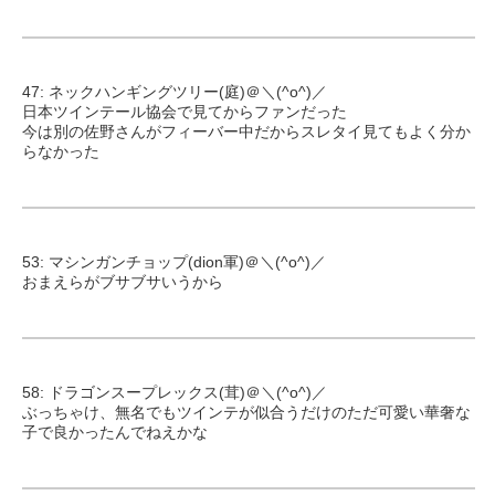
47: ネックハンギングツリー(庭)＠＼(^o^)／
日本ツインテール協会で見てからファンだった
今は別の佐野さんがフィーバー中だからスレタイ見てもよく分か
らなかった
53: マシンガンチョップ(dion軍)＠＼(^o^)／
おまえらがブサブサいうから
58: ドラゴンスープレックス(茸)＠＼(^o^)／
ぶっちゃけ、無名でもツインテが似合うだけのただ可愛い華奢な
子で良かったんでねえかな