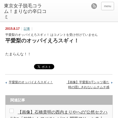
東京女子脱毛コラ
menu
ム！まりなの辛口コ
ミ
2015.8.17
記事
平愛梨のオッパイえろスギィ！ は
コメントを受け付けていません
平愛梨のオッパイえろスギィ！
たまらんな！！
平愛梨のオッパイえろスギィ！
【画像】平愛梨がTシャツ着た
時の隠しきれないムチムチ感
関連記事
【画像】石橋貴明の西内まりやへの“公然セクハ