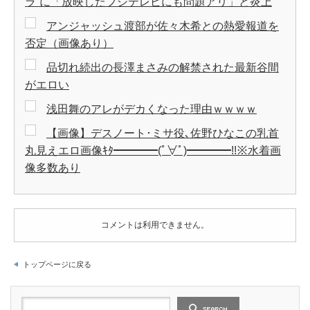
ラ”に「放映したフジテレビにも問題アリ」と炎上
アンジャッシュ渡部が佐々木希との熱愛報道を
否定（画像あり）
品切れ続出の長澤まさみの解禁された最新谷間
がエロい
浅田舞のアレがデカくなった理由ｗｗｗｗ
【画像】デスノート･ミサ役､佐野ひなこの乳首
丸見えエロ画像ｷﾀ━━━━(ﾟ∀ﾟ)━━━━!!※水着画
像多数あり
コメントは利用できません。
トップページに戻る