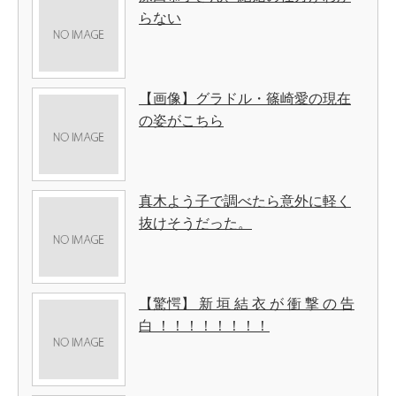
らない
【画像】グラドル・篠崎愛の現在
の姿がこちら
真木よう子で調べたら意外に軽く
抜けそうだった。
【驚愕】 新 垣 結 衣 が 衝 撃 の 告
白 ！！！！！！！！