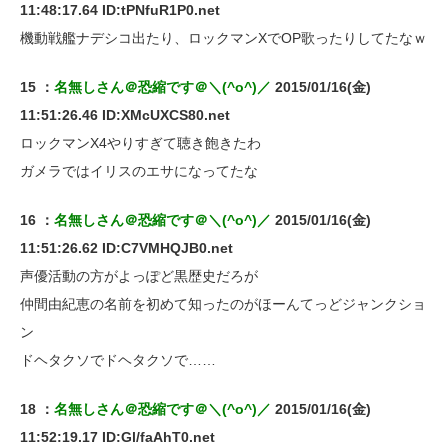
11:48:17.64 ID:tPNfuR1P0.net
機動戦艦ナデシコ出たり、ロックマンXでOP歌ったりしてたなｗ
15 ：
名無しさん＠恐縮です＠＼(^o^)／
2015/01/16(金)
11:51:26.46 ID:XMcUXCS80.net
ロックマンX4やりすぎて聴き飽きたわ
ガメラではイリスのエサになってたな
16 ：
名無しさん＠恐縮です＠＼(^o^)／
2015/01/16(金)
11:51:26.62 ID:C7VMHQJB0.net
声優活動の方がよっぽど黒歴史だろが
仲間由紀恵の名前を初めて知ったのがほーんてっどジャンクショ
ン
ドヘタクソでドヘタクソで……
18 ：
名無しさん＠恐縮です＠＼(^o^)／
2015/01/16(金)
11:52:19.17 ID:Gl/faAhT0.net