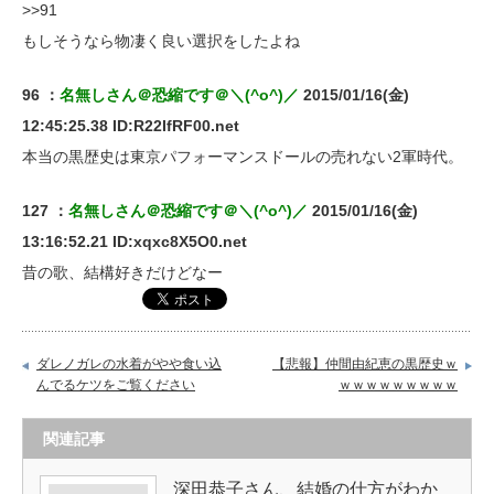
>>91
もしそうなら物凄く良い選択をしたよね
96 ：
名無しさん＠恐縮です＠＼(^o^)／
2015/01/16(金)
12:45:25.38 ID:R22IfRF00.net
本当の黒歴史は東京パフォーマンスドールの売れない2軍時代。
127 ：
名無しさん＠恐縮です＠＼(^o^)／
2015/01/16(金)
13:16:52.21 ID:xqxc8X5O0.net
昔の歌、結構好きだけどなー
ダレノガレの水着がやや食い込
【悲報】仲間由紀恵の黒歴史ｗ
んでるケツをご覧ください
ｗｗｗｗｗｗｗｗｗ
関連記事
深田恭子さん、結婚の仕方がわか