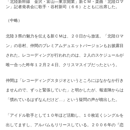
「北陸新幹線 金沢・富山―東京開業」新ＣＭ・楽曲「北陸ロマ
ン」記者発表会に歌手・谷村新司（６６）とともに出席した。
（中略）
北陸３県の魅力を伝える新ＣＭは、２０日から放送。「北陸ロマ
ン」の谷村、仲間のプレミアムデュエットバージョンもお披露目
された。レコーディングが行われたのは、２人のスケジュールが
唯一合った昨年１２月２４日、クリスマスイブだったという。
仲間は「レコーディングスタジオというところにはなかなか行き
ませんので、ずっと緊張していた」と明かしたが、報道陣からは
「慣れているはずなんだけど…」という疑問の声が噴出した。
「アイドル歌手として１０年ほど活動し、１０枚近くシングルを
出してますし、アルバムもリリースしている。２００６年の『恋