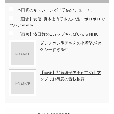
本田翼のキスシーンが「子供のチュー！」
【画像】女優･真木よう子さんの足、ボロボロで
ヤバいｗｗｗ
【画像】浅田舞のEカップおっぱいｗｗNHK
ダレノガレ明美さんの水着姿がセ
クシーすぎる件
【画像】加藤綾子アナが口の中ア
ップでお得意の舌技披露