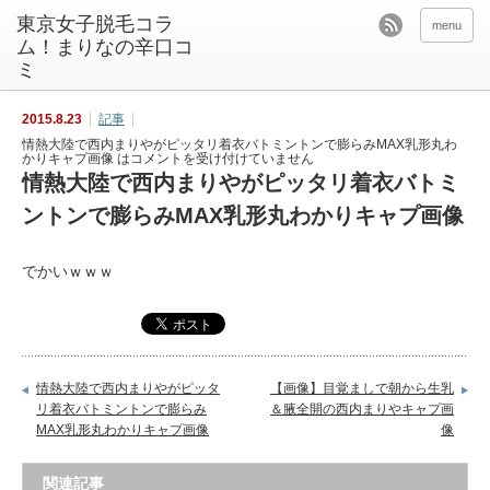
東京女子脱毛コラ
menu
ム！まりなの辛口コ
ミ
2015.8.23
記事
情熱大陸で西内まりやがピッタリ着衣バトミントンで膨らみMAX乳形丸わ
かりキャプ画像 は
コメントを受け付けていません
情熱大陸で西内まりやがピッタリ着衣バトミ
ントンで膨らみMAX乳形丸わかりキャプ画像
でかいｗｗｗ
情熱大陸で西内まりやがピッタ
【画像】目覚ましで朝から生乳
リ着衣バトミントンで膨らみ
＆腋全開の西内まりやキャプ画
MAX乳形丸わかりキャプ画像
像
関連記事