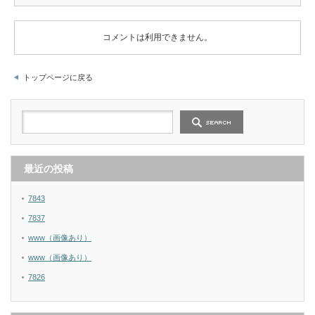
コメントは利用できません。
トップページに戻る
最近の投稿
7843
7837
www（画像あり）
www（画像あり）
7826