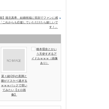
能】堀北真希、結婚祝福に笑顔でファンに感
 「これからも応援していただけたら嬉しいで
す！」
橋本環奈とかい
う天使すぎるア
イドルｗｗｗ（画像
あり）
菜々緒(26)の美脚と
腰がドスケベ過ぎる
ｗｗｗバックで突い
てみたい【エロ画
像】