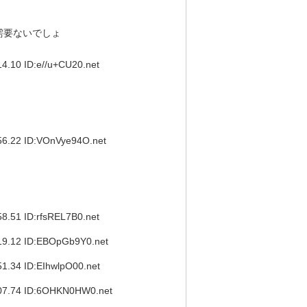
需要ないでしょ
0 ID:e//u+CU20.net
22 ID:VOnVye94O.net
1 ID:rfsREL7B0.net
12 ID:EBOpGb9Y0.net
4 ID:EIhwlpO00.net
.74 ID:6OHKN0HW0.net