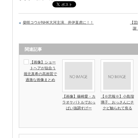
柴咲コウがNHK大河主演、井伊直虎に！！
【芸
謝
関連記事
【画像】ショー
トヘアが似合う
堀北真希の高画質で
過激な画像まとめ
【画像】篠崎愛・カ
【※悲報※】小島瑠
ラオケバトルでおっ
璃子、おっさんにチ
ぱい強調すげー
クビ触られて焦る