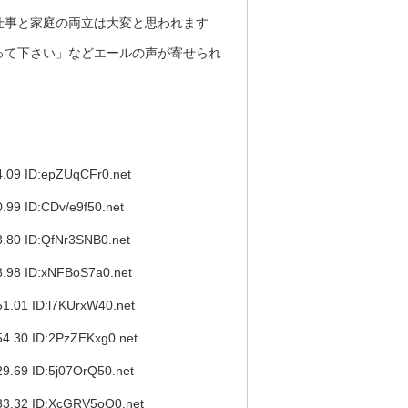
仕事と家庭の両立は大変と思われます
って下さい」などエールの声が寄せられ
9 ID:epZUqCFr0.net
 ID:CDv/e9f50.net
0 ID:QfNr3SNB0.net
8 ID:xNFBoS7a0.net
1 ID:l7KUrxW40.net
30 ID:2PzZEKxg0.net
9 ID:5j07OrQ50.net
32 ID:XcGRV5oO0.net