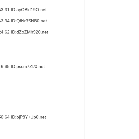
31 ID:ayOBkf19O.net
34 ID:QfNr3SNB0.net
62 ID:dZoZMh920.net
5 ID:pscm7Zf/0.net
4 ID:bjP8Y+Up0.net