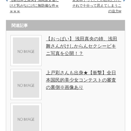
【新旧井上真央】清純派女優だ
筧美和子ってただの巨乳だけど
けど乳がなにげに無防備な件ｗ
それで十分って思えてしまうこ
ｗｗｗ
の迫力w
関連記事
【おっぱい】 浅田真央の姉、浅田
舞さんがけしからんセクシービキ
ニ写真を公開！？
上戸彩さんも出身★【衝撃】全日
本国民的美少女コンテストの審査
の裏側※画像あり