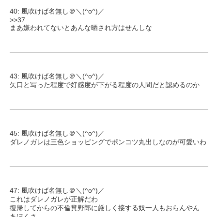
40: 風吹けば名無し＠＼(^o^)／
>>37
まあ嫌われてないとあんな晒され方はせんしな
43: 風吹けば名無し＠＼(^o^)／
矢口と写った程度で好感度が下がる程度の人間だと認めるのか
45: 風吹けば名無し＠＼(^o^)／
ダレノガレは三色ショッピングでポンコツ丸出しなのが可愛いわ
47: 風吹けば名無し＠＼(^o^)／
これはダレノガレが正解だわ
復帰してからの不倫糞野郎に厳しく接する奴一人もおらんやん
あほくさ