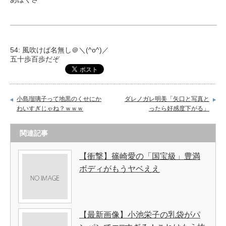
54: 風吹けば名無し＠＼(^o^)／
五十歩百歩だぞ
小島瑠璃子って地黒のくせにか
ダレノガレ明美「矢口と写真と
わいすぎじゃね？ｗｗｗ
ったら好感度下がる」
関連記事
【衝撃】篠崎愛の「国宝級」豊満
ボディがもうヤベええ
【最新画像】小池栄子の乳袋がパ