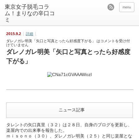
東京女子脱毛コラ
menu
ム！まりなの辛口コ
ミ
2015.9.2
詳細
ダレノガレ明美「矢口と写真とったら好感度下がる」 は
コメントを受け付
けていません
ダレノガレ明美「矢口と写真とったら好感度
下がる」
ニュース記事
タレントの矢口真里（３２）は２８日、自身のブログを更新し、
楽屋内での出来事を報告した。
ｍｉｓｏｎｏ（３０）、ダレノガレ明美（２５）と同じ楽屋とな