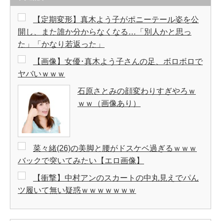
【定期変形】真木よう子がポニーテール姿を公
開し、また誰か分からなくなる…「別人かと思っ
た」「かなり若返った」
【画像】女優･真木よう子さんの足、ボロボロで
ヤバいｗｗｗ
石原さとみの顔変わりすぎやろｗ
ｗｗ（画像あり）
菜々緒(26)の美脚と腰がドスケベ過ぎるｗｗｗ
バックで突いてみたい【エロ画像】
【衝撃】中村アンのスカートの中丸見えでパん
ツ履いて無い疑惑ｗｗｗｗｗｗｗ