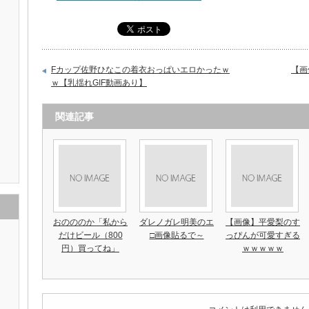
Fカップ佐野ひなこの着衣おっぱいエロかったｗ
【画
ｗ【乳揺れGIF動画あり】
関連記事
おのののか「私から
ダレノガレ明美のエ
【画像】平愛梨のす
だけビール（800
□画像貼るで～
っぴんが可愛すぎる
円）買ってね」
ｗｗｗｗｗ