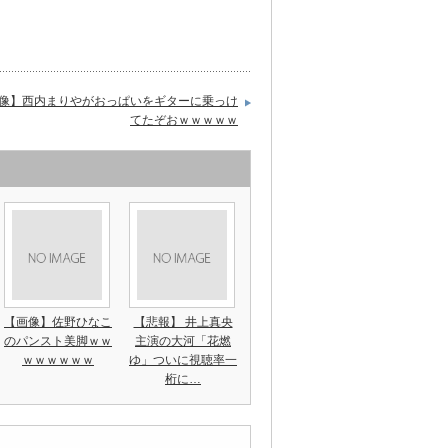
像】西内まりやがおっぱいをギターに乗っけ
てたぞおｗｗｗｗｗ
【画像】佐野ひなこ
【悲報】 井上真央
のパンスト美脚ｗｗ
主演の大河「花燃
ｗｗｗｗｗｗ
ゆ」ついに視聴率一
桁に…