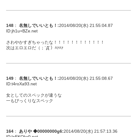
148
：
名無しでいいとも！
:
2014/08/20(水) 21:55:04.87
ID:
jh1u+BZe.net
さわやかすぎちゃったな！！！！！！！！！！！！
次はエロエロだ（；´Д`）ﾊｧﾊｧ
149
：
名無しでいいとも！
:
2014/08/20(水) 21:55:08.67
ID:
t4roXa93.net
女としてのスペックが違うな
一もびっくりなスペック
164
：
ありや ◆00000000g6
:
2014/08/20(水) 21:57:13.36
ID:
l+EKQkx0.net