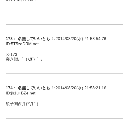
178
：
名無しでいいとも！
:
2014/08/20(水) 21:58:54.76
ID:
5T5zaDRM.net
>>173
突き指｡･ﾟ･(ﾉД`)･ﾟ･｡
174
：
名無しでいいとも！
:
2014/08/20(水) 21:58:21.16
ID:
jh1u+BZe.net
綾子関西弁(*´Д｀)