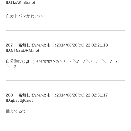
ID:
HzAKmltr.net
白カトパンかわいい
207
：
名無しでいいとも！
:
2014/08/20(水) 22:02:21.18
ID:
5T5zaDRM.net
自分遊び(;´Д｀)ﾊｧﾊｧ/lｧ/lｧ/ヽｧ/ヽｧ ﾉ ＼ｱ ﾉ ＼ｱ / ＼ ｱ /
＼ ｱ
208
：
名無しでいいとも！
:
2014/08/20(水) 22:02:31.17
ID:
ijBsJBjK.net
鍛えてるで