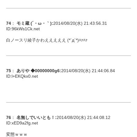
74
：
モミ蔵 (´・ω・｀)
:
2014/08/20(水) 21:43:56.31
ID:
96kWs1Ck.net
白ノースリ綾子かわえええええ (*´д`*)ﾊｧﾊｧ
75
：
ありや ◆00000000g6
:
2014/08/20(水) 21:44:06.84
ID:
l+EKQkx0.net
76
：
名無しでいいとも！
:
2014/08/20(水) 21:44:08.12
ID:
xED9a2fg.net
変態ｗｗｗ