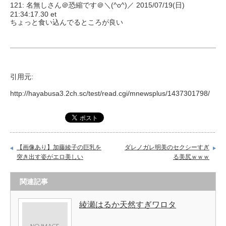
121: 名無しさん＠恐縮です＠＼(^o^)／ 2015/07/19(日)
21:34:17.30 et
ちょっと食い込んでるところが良い
引用元:
http://hayabusa3.2ch.sc/test/read.cgi/mnewsplus/1437301798/
【画像あり】加藤綾子の巨乳を
ダレノガレ明美のセクシーすぎ
突き出す姿がエロ美しい
る美尻ｗｗｗ
関連記事
綾瀬はるか天然すぎワロタ