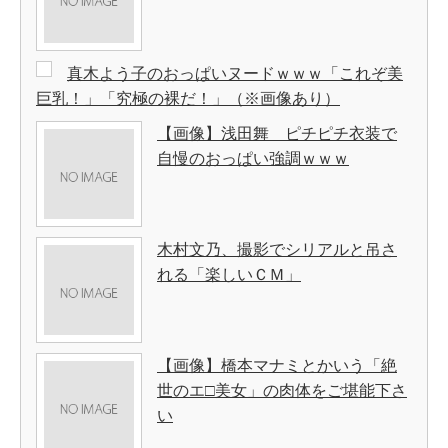
真木よう子のおっぱいヌードｗｗｗ「これぞ美
巨乳！」「究極の裸だ！」（※画像あり）
【画像】浅田舞 ピチピチ衣装で
自慢のおっぱい強調ｗｗｗ
木村文乃、撮影でシリアルと吊さ
れる「楽しいＣＭ」
【画像】橋本マナミとかいう「絶
世のエ□美女」の肉体をご堪能下さ
い