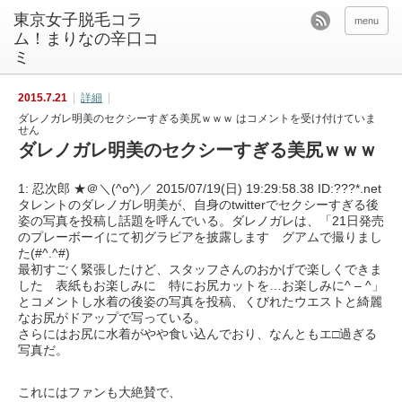
東京女子脱毛コラ
menu
ム！まりなの辛口コ
ミ
2015.7.21
詳細
ダレノガレ明美のセクシーすぎる美尻ｗｗｗ は
コメントを受け付けていま
せん
ダレノガレ明美のセクシーすぎる美尻ｗｗｗ
1: 忍次郎 ★＠＼(^o^)／ 2015/07/19(日) 19:29:58.38 ID:???*.net
タレントのダレノガレ明美が、自身のtwitterでセクシーすぎる後
姿の写真を投稿し話題を呼んでいる。ダレノガレは、「21日発売
のプレーボーイにて初グラビアを披露します グアムで撮りまし
た(#^.^#)
最初すごく緊張したけど、スタッフさんのおかげで楽しくできま
した 表紙もお楽しみに 特にお尻カットを…お楽しみに^ – ^」
とコメントし水着の後姿の写真を投稿、くびれたウエストと綺麗
なお尻がドアップで写っている。
さらにはお尻に水着がやや食い込んでおり、なんともエ□過ぎる
写真だ。
これにはファンも大絶賛で、