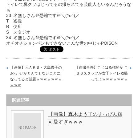
トイレで鼻クソほじってるの撮られてる芸能人もいるんだろうな
ぁ
33: 名無しさん＠恐縮です＠＼(^o^)／
T 盗撮
B 便所
S スタジオ
34: 名無しさん＠恐縮です＠＼(^o^)／
オチオチションベンもできないこんな世の中じゃPOISON
【画像】元ＡＫＢ・大島優子の
【盗撮事件】こじはる標的か Ｔ
おっ○いがとんでもないことに
ＢＳスタッフが女子トイレ盗撮
なってると話題ｗｗｗｗｗｗｗ
ってよｗｗｗｗｗｗｗ
ｗｗｗ
関連記事
【画像】真木よう子のすっぴん顔
可愛すぎｗｗｗ