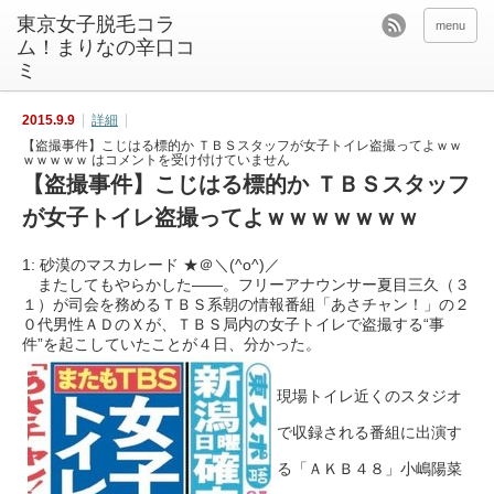
東京女子脱毛コラ
menu
ム！まりなの辛口コ
ミ
2015.9.9
詳細
【盗撮事件】こじはる標的か ＴＢＳスタッフが女子トイレ盗撮ってよｗｗ
ｗｗｗｗｗ は
コメントを受け付けていません
【盗撮事件】こじはる標的か ＴＢＳスタッフ
が女子トイレ盗撮ってよｗｗｗｗｗｗｗ
1: 砂漠のマスカレード ★＠＼(^o^)／
またしてもやらかした――。フリーアナウンサー夏目三久（３
１）が司会を務めるＴＢＳ系朝の情報番組「あさチャン！」の２
０代男性ＡＤのＸが、ＴＢＳ局内の女子トイレで盗撮する“事
件”を起こしていたことが４日、分かった。
現場トイレ近くのスタジオ
で収録される番組に出演す
る「ＡＫＢ４８」小嶋陽菜