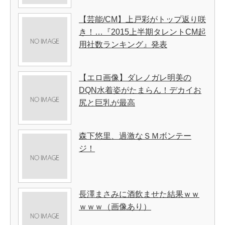
【芸能/CM】上戸彩がトップ返り咲
き！…『2015上半期タレントCM起
用社数ランキング』発表
【エロ画像】ダレノガレ明美の
DQN水着姿がたまらん！デカイお
尻と巨乳が最高
森下悠里、過激なＳＭボンテー
ジ！
長澤まさみに酒飲ませた結果ｗｗ
ｗｗｗ（画像あり）