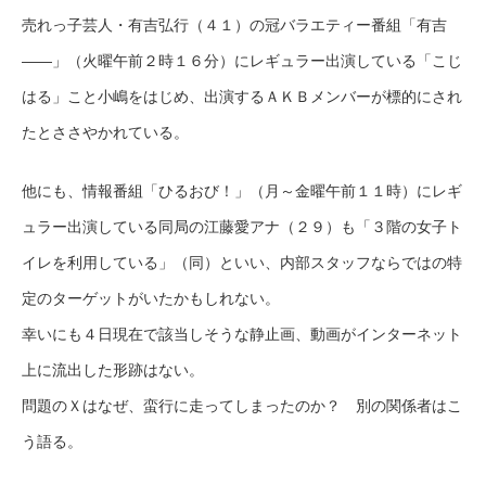
売れっ子芸人・有吉弘行（４１）の冠バラエティー番組「有吉
――」（火曜午前２時１６分）にレギュラー出演している「こじ
はる」こと小嶋をはじめ、出演するＡＫＢメンバーが標的にされ
たとささやかれている。
他にも、情報番組「ひるおび！」（月～金曜午前１１時）にレギ
ュラー出演している同局の江藤愛アナ（２９）も「３階の女子ト
イレを利用している」（同）といい、内部スタッフならではの特
定のターゲットがいたかもしれない。
幸いにも４日現在で該当しそうな静止画、動画がインターネット
上に流出した形跡はない。
問題のＸはなぜ、蛮行に走ってしまったのか？ 別の関係者はこ
う語る。