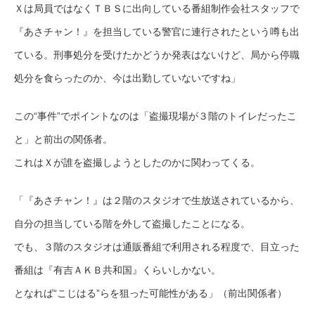
Ｘは局員ではなくＴＢＳに出向している番組制作会社スタッフで
『あさチャン！』を担当している警官に連行されたという噂も出
ている。刑事処分を受けたかどうか発表はないけど、局から停職
処分を食らったのか、今は出勤していないですね」
この“事件”でポイントなのは「盗撮現場が３階のトイレだったこ
と」と前出の関係者。
これはＸが誰を盗撮しようとしたのかに関わってくる。
「『あさチャン！』は２階のスタジオで生放送されているから、
自分の担当している階を外して盗撮したことになる。
でも、３階のスタジオは通販番組で利用される程度で、目立った
番組は『有吉ＡＫＢ共和国』くらいしかない。
となれば“こじはる”らを狙った可能性がある」（前出関係者）