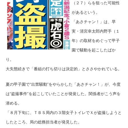
（２７）らを狙った可能性
があるという。
「あさチャン！」は、早
実・清宮幸太郎内野手（１
年）の取材をめぐって甲子
園で騒動を起こしたばか
り。
大失態続きで「番組の打ち切りは決定的」とささやかれている。
夏の甲子園で“出禁騒動”をやらかした「あさチャン！」が、今度
は“盗撮事件”を起こしていたことが発覚した。関係者がこう声を
潜める。
「８月下旬に、ＴＢＳ局内の３階女子トイレでＸが盗撮しようと
したところ、局の総務担当者が発見した。