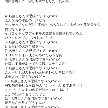
出関係者）で、隠し通すつもりだったのか。
4: 名無しさん＠恐縮です＠＼(^o^)／
こんなもの氷山の一刻だろ
見つかってないだけでTV局に出入りしているチンピラ業者なら
何でもできる
それこそトップアイドルの放尿も盗撮されているよ
ただ世に出てないだけのことで
5: 名無しさん＠恐縮です＠＼(^o^)／
ひるおびの天気予報ターゲット
7: 名無しさん＠恐縮です＠＼(^o^)／
ＴＢＳのトイレ使うの怖いだろうなあ
8: 名無しさん＠恐縮です＠＼(^o^)／
仕事に不満があっても盗撮には走らんわ
9: 名無しさん＠恐縮です＠＼(^o^)／
こわーいTBSのトイレ絶対使わない事にする！
多分入れて貰えないけどｗ
15: 名無しさん＠恐縮です＠＼(^o^)／
AKB48の番組ならほかのメンバーもいるであろうに
なんでこじはるの名前だけ出されてるの？
ほかの記事でもそうだけど
17: 名無しさん＠恐縮です＠＼(^o^)／
便所なんか見てどうすんだ
31: 名無しさん＠恐縮です＠＼(^o^)／