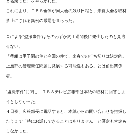
と名乗った）をやらかした。
これにより、ＴＢＳ全体が同大会の残り日程と、来夏大会を取材
禁止にされる異例の厳罰を食らった。
Ｘによる“盗撮事件”はそのわずか約１週間後に発生したのも見逃
せない。
「番組は甲子園の件と今回の件で、来春での打ち切りは決定的。
上層部の管理責任問題に発展する可能性もある」とは前出関係
者。
“盗撮事件”に関し、ＴＢＳテレビ広報部は本紙の取材に回答しよ
うとしなかった。
４日夜、広報部長に電話すると、本紙からの問い合わせを把握し
たうえで「特にお話しできることはありません」と否定も肯定も
しなかった。