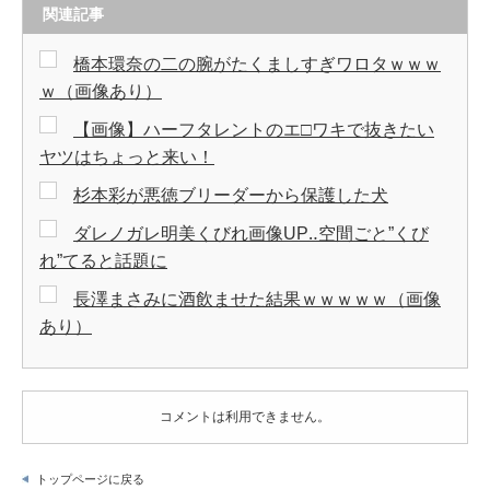
関連記事
橋本環奈の二の腕がたくましすぎワロタｗｗｗ
ｗ（画像あり）
【画像】ハーフタレントのエ□ワキで抜きたい
ヤツはちょっと来い！
杉本彩が悪徳ブリーダーから保護した犬
ダレノガレ明美くびれ画像UP‥空間ごと”くび
れ”てると話題に
長澤まさみに酒飲ませた結果ｗｗｗｗｗ（画像
あり）
コメントは利用できません。
トップページに戻る