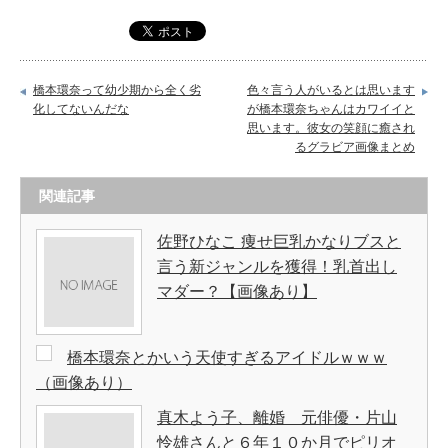
橋本環奈って幼少期から全く劣
色々言う人がいるとは思います
化してないんだな
が橋本環奈ちゃんはカワイイと
思います。彼女の笑顔に癒され
るグラビア画像まとめ
関連記事
佐野ひなこ 痩せ巨乳かなりブスと
言う新ジャンルを獲得！乳首出し
マダー？【画像あり】
橋本環奈とかいう天使すぎるアイドルｗｗｗ
（画像あり）
真木よう子、離婚 元俳優・片山
怜雄さんと６年１０か月でピリオ