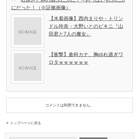
にだった！（※証拠画像）
【水着画像】西内まりや・トリン
ドル玲奈・大野いとのビキニ『山
田君と7人の魔女』
【衝撃】倉科カナ、胸ゆれ過ぎワ
ロタｗｗｗｗｗｗ
コメントは利用できません。
トップページに戻る