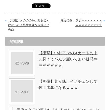
【悲報】おのののか、処女じゃ
最近の深田恭子ｗｗｗｗｗｗｗ
なかった！男性経験を赤裸々に
ｗｗｗｗｗｗｗｗｗ
告白
関連記事
【衝撃】中村アンのスカートの中
丸見えでパんツ履いて無い疑惑ｗ
ｗｗｗｗｗｗ
【画像】菜々緒、イメチェンして
佐々木希になるｗｗｗ
石原さとみの唇ぷにぷに！⇒おっぱいもぷにぷ