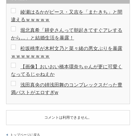
綾瀬はるかがピース・又吉を「またきち」と間
違えるｗｗｗｗｗ
堀北真希「耕史さんって朝起きてすぐアレする
から…」と結婚生活を暴露！
松坂桃李が木村文乃と菜々緒の悪女ぶりを暴露
ｗｗｗｗｗｗｗｗ
【画像】おいおい橋本環奈ちゃんが更に可愛く
なってるじゃねえか
浅田真央の姉浅田舞のコンプレックスだった豊
満バストがエロすぎw
コメントは利用できません。
トップページに戻る