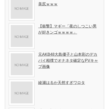
美尻ｗｗｗ
【衝撃】マギー「夜のしつこい男
が好きンゴｗｗｗｗ」
元AKB48大島優子と山本彩のデカ
パイ相撲でオナネタ確定なPVキャ
プ画像
綾瀬はるか天然すぎワロタ