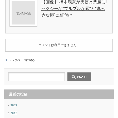
【画像】 橋本環奈が天使と悪魔に!
セクシーな"プルプルな唇"と"真っ
赤な唇"に釘付け
コメントは利用できません。
トップページに戻る
最近の投稿
7843
7837