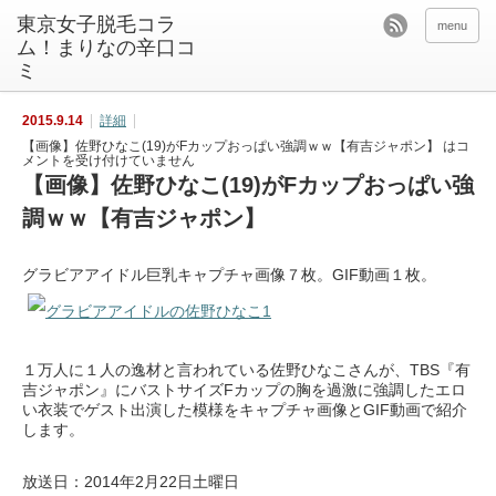
東京女子脱毛コラ
menu
ム！まりなの辛口コ
ミ
2015.9.14
詳細
【画像】佐野ひなこ(19)がFカップおっぱい強調ｗｗ【有吉ジャポン】 は
コ
メントを受け付けていません
【画像】佐野ひなこ(19)がFカップおっぱい強
調ｗｗ【有吉ジャポン】
グラビアアイドル巨乳キャプチャ画像７枚。GIF動画１枚。
１万人に１人の逸材と言われている佐野ひなこさんが、TBS『有
吉ジャポン』にバストサイズFカップの胸を過激に強調したエロ
い衣装でゲスト出演した模様をキャプチャ画像とGIF動画で紹介
します。
放送日：2014年2月22日土曜日