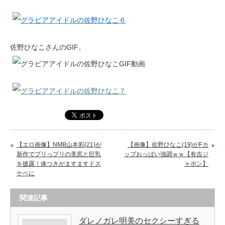
佐野ひなこさんのGIF。
【エロ画像】NMB山本彩(21)が
【画像】佐野ひなこ(19)がFカ
新作でプリっプリの美尻と巨乳
ップおっぱい強調ｗｗ【有吉ジ
を披露！体つきがますますドス
ャポン】
ケベに
関連記事
ダレノガレ明美のセクシーすぎる