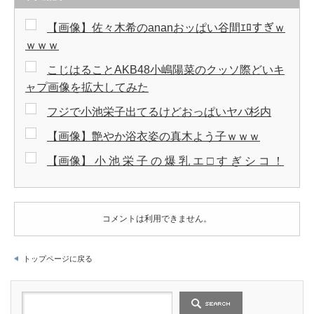
【画像】佐々木希のananおッぱい谷間ｴﾛすぎｗ
ｗｗｗ
こじはることAKB48小嶋陽菜のクッソ際どいキ
ャプ画像を拡大してみた
フジで小池栄子出てるけどおっぱいヤバ杉内
【画像】艶やか浴衣姿の真木よう子ｗｗｗ
【画像】 小 池 栄 子 の 爆 乳 エ □ す ぎ シ コ ！
コメントは利用できません。
トップページに戻る