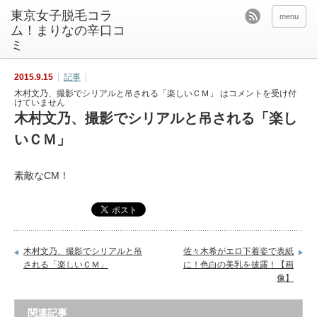
東京女子脱毛コラ
menu
ム！まりなの辛口コ
ミ
2015.9.15
記事
木村文乃、撮影でシリアルと吊される「楽しいＣＭ」 は
コメントを受け付
けていません
木村文乃、撮影でシリアルと吊される「楽し
いＣＭ」
素敵なCM！
木村文乃、撮影でシリアルと吊
佐々木希がエロ下着姿で表紙
される「楽しいＣＭ」
に！色白の美乳を披露！【画
像】
関連記事