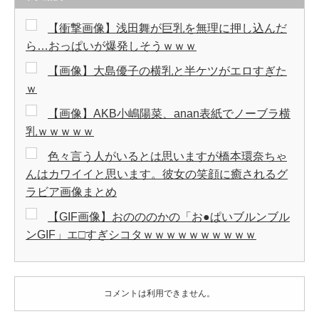
【衝撃画像】浅田舞が巨乳を無理に押し込んだ
ら…おっぱいが爆発しそうｗｗｗ
【画像】大島優子の横乳と半ケツがエロすぎた
ｗ
【画像】AKB小嶋陽菜、anan表紙でノーブラ横
乳ｗｗｗｗｗ
色々言う人がいるとは思いますが橋本環奈ちゃ
んはカワイイと思います。彼女の笑顔に癒されるグ
ラビア画像まとめ
【GIF画像】おのののかの「お●ぱいブルンブル
ンGIF」エ□すぎシコタｗｗｗｗｗｗｗｗｗｗ
コメントは利用できません。