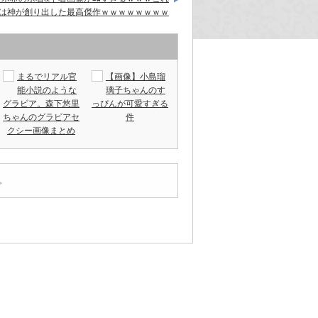
は神が創り出した最高傑作ｗｗｗｗｗｗｗｗ
まるでリアル官
【画像】小島瑠
能小説のような
璃子ちゃんのす
グラビア。森下悠里
っぴんが可愛すぎる
ちゃんのグラビアセ
件
クシー画像まとめ
。