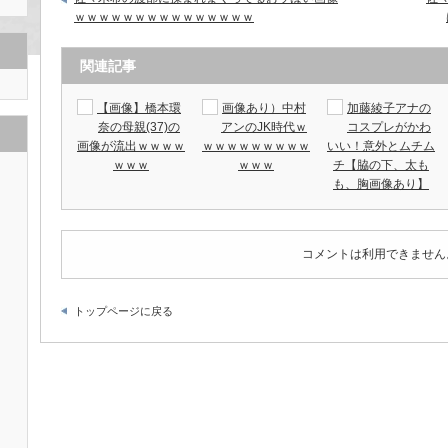
ｗｗｗｗｗｗｗｗｗｗｗｗｗｗｗ
関連記事
【画像】橋本環
画像あり）中村
加藤綾子アナの
奈の母親(37)の
アンのJK時代ｗ
コスプレがかわ
画像が流出ｗｗｗｗ
ｗｗｗｗｗｗｗｗｗ
いい！意外とムチム
ｗｗｗ
ｗｗｗ
チ【脇の下、太も
も、胸画像あり】
コメントは利用できません
トップページに戻る