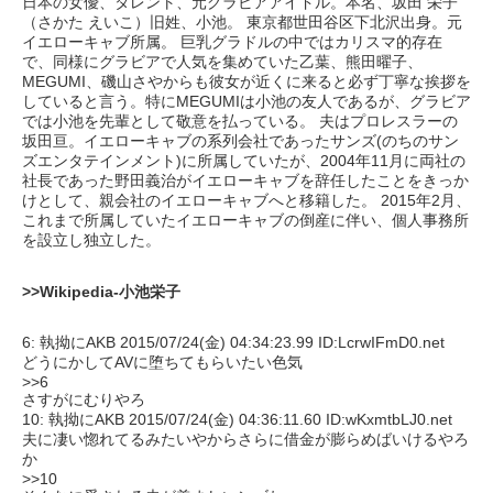
日本の女優、タレント、元グラビアアイドル。本名、坂田 栄子
（さかた えいこ）旧姓、小池。 東京都世田谷区下北沢出身。元
イエローキャブ所属。 巨乳グラドルの中ではカリスマ的存在
で、同様にグラビアで人気を集めていた乙葉、熊田曜子、
MEGUMI、磯山さやからも彼女が近くに来ると必ず丁寧な挨拶を
していると言う。特にMEGUMIは小池の友人であるが、グラビア
では小池を先輩として敬意を払っている。 夫はプロレスラーの
坂田亘。イエローキャブの系列会社であったサンズ(のちのサン
ズエンタテインメント)に所属していたが、2004年11月に両社の
社長であった野田義治がイエローキャブを辞任したことをきっか
けとして、親会社のイエローキャブへと移籍した。 2015年2月、
これまで所属していたイエローキャブの倒産に伴い、個人事務所
を設立し独立した。
>>Wikipedia-小池栄子
6: 執拗にAKB 2015/07/24(金) 04:34:23.99 ID:LcrwIFmD0.net
どうにかしてAVに堕ちてもらいたい色気
>>6
さすがにむりやろ
10: 執拗にAKB 2015/07/24(金) 04:36:11.60 ID:wKxmtbLJ0.net
夫に凄い惚れてるみたいやからさらに借金が膨らめばいけるやろ
か
>>10