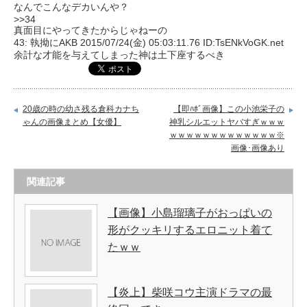
なんでこんなデカいんや？
>>34
真面目にやってきたからじゃねーの
43: 執拗にAKB 2015/07/24(金) 05:03:11.76 ID:TsENkVoGK.net
余計な才能を与えてしまった神は土下座するべき
20歳の時の幼さ残る倉科カナち
【即ﾊﾎﾞ画像】この小池栄子の
ゃんの画像まとめ【女優】
神乳シルエットヤバすぎｗｗｗ
ｗｗｗｗｗｗｗｗｗｗｗｗｗ※
画像･画像あり
関連記事
【画像】小島瑠璃子がおっぱいの
形がクッキリするエロニット着て
たｗｗ
【炎上】柴咲コウ主演ドラマの最