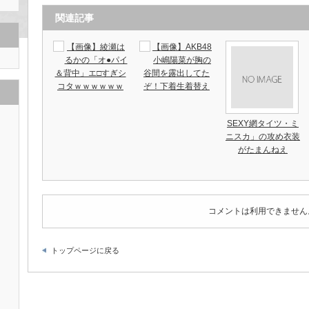
関連記事
【画像】綾瀬は
【画像】AKB48
るかの「オ●パイ
小嶋陽菜が胸の
＆背中」エ□すぎシ
谷間を露出してた
コタｗｗｗｗｗｗ
ぞ！下着生着替え
SEXY網タイツ・ミ
ニスカ」の攻め衣装
がたまんねえ
コメントは利用できません
トップページに戻る