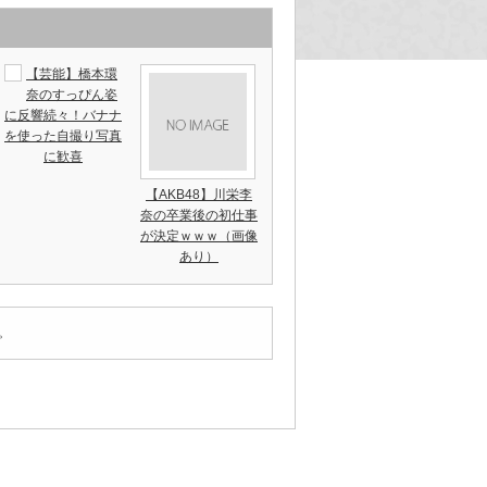
【芸能】橋本環
奈のすっぴん姿
に反響続々！バナナ
を使った自撮り写真
に歓喜
【AKB48】川栄李
奈の卒業後の初仕事
が決定ｗｗｗ（画像
あり）
。