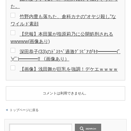
た。
竹野内豊も落ちた、倉科カナの“オヤジ殺し”な
ワイルド素顔
【悲報】本田翼が指原莉乃に公開処刑される
wwwww(画像あり)
深田恭子(33)のﾄﾞｽｹﾍﾞ過激ｸﾞﾗﾋﾞｱがｷﾀ━━━━(ﾟ
∀ﾟ)━━━━!! （画像あり）
【画像】浅田舞が巨乳を強調！デケエｗｗｗｗ
コメントは利用できません。
トップページに戻る