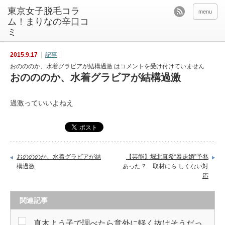
東京女子脱毛コラ
menu
ム！まりなの辛口コ
ミ
2015.9.17
記事
おのののか、水着グラビアが結構過激 は
コメントを受け付けていません
おのののか、水着グラビアが結構過激
過激っていいよねえ
おのののか、水着グラビアが結
【芸能】堀北真希“暴走婚”予兆
構過激
あった？ 取材にら しくない対
応
関連記事
真木よう子で調べたら意外に軽く抜けそうだっ