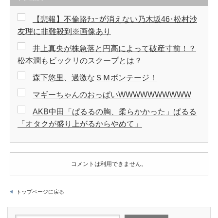
【悲報】不倫路ﾁｭｰが消えない乃木坂46･松村沙
友理に非難殺到※画像あり
井上真央が株急落と円高によって破産寸前！？
松本潤もビックリのスクープとは？
森下悠里、過激なＳＭボンテージ！
マギーちゃんのおっぱいWWWWWWWWWW
AKB中田「ぱるるの胸、柔らかかった」ぱるる
「オタクが盛り上がるからやめて」
コメントは利用できません。
トップページに戻る