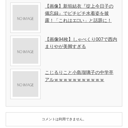
【画像】新垣結衣『掟上今日子の
備忘録』でピチピチ水着姿を披
露！「これはエ□い」と話題に！
【画像94枚】しゃべくり007で西内
まりやが美脚すぎる
こじるりこと小島瑠璃子の中学卒
アルｗｗｗｗｗｗｗｗｗｗｗ
コメントは利用できません。