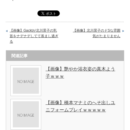
【画像】Gacktが北川景子の乳
【画像】北川景子のドSな雰囲
首をナデナデしてて羨まし過ぎ
気がたまりません
る
関連記事
【画像】艶やか浴衣姿の真木よう
子ｗｗｗ
【画像】橋本マナミのへそ出しユ
ニフォームプレイｗｗｗｗｗ