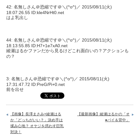
42: 名無しさん＠恐縮です＠＼(^o^)／ 2015/08/11(火)
18:07:26.55 ID:kle4NrHt0.net
はよ乳出し
44: 名無しさん＠恐縮です＠＼(^o^)／ 2015/08/11(火)
18:13:55.85 ID:H7+1e7xA0.net
綾瀬はるかファンだから見るけどこれ面白いの？アクションも
の？
3: 名無しさん＠恐縮です＠＼(^o^)／ 2015/08/11(火)
17:31:47.72 ID:PreG/Pi+0.net
前を出せ
【画像】長澤まさみ×綾瀬はる
【最新画像】綾瀬はるかの「オ
か「どっちがいい？」決め手は
●パイ＆背中」
揉み心地？ オヤジを惑わす巨乳
対決！