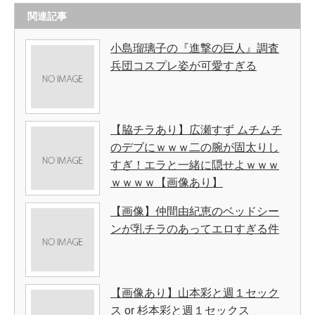
関連記事
小島瑠璃子の『進撃の巨人』調査
兵団コスプレ姿が可愛すぎる
【脇チラあり】広瀬すず ムチムチ
のデブにｗｗｗ二の腕が固太りし
すぎ！エラと一緒に隠せよｗｗｗ
ｗｗｗｗ【画像あり】
【画像】仲間由紀恵のベッドシー
ンが乳チラのあってエロすぎる件
【画像あり】山本彩と週１セック
ス or 杉本彩と週１セックス