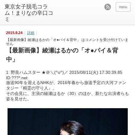
東京女子脱毛コラ
menu
ム！まりなの辛口コ
ミ
2015.9.24
詳細
【最新画像】綾瀬はるかの「オ●パイ＆背中」 は
コメントを受け付けていま
せん
【最新画像】綾瀬はるかの「オ●パイ＆背
中」
1: 野良ハムスター ★＠＼(^o^)／ 2015/08/11(火) 17:30:39.85
ID:???*.net
放送90年を迎えるNHKが、2016年春から放送予定の大河ファン
タジー『精霊の守り人』。
その会見に、主演の綾瀬はるか（30）のほか、新たな出演者らも
姿を見せた。