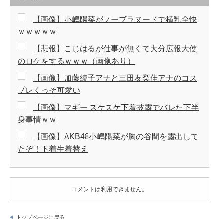
【画像】小嶋陽菜がノーブラヌードで横乳全快
ｗｗｗｗｗ
【悲報】こじはるが仕事が無くて大分広報大使
のロケをするｗｗｗ（画像あり）
【画像】加藤綾子アナと三田友梨佳アナのコス
プレくっそ可愛い
【画像】マギー スケスケ下着披露でバレた下半
身事情ｗｗ
【画像】AKB48小嶋陽菜が胸の谷間を露出して
たぞ！下着生着替え
コメントは利用できません。
トップページに戻る