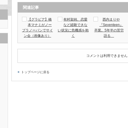
関連記事
【グラビア】橋
有村架純、恋愛
西内まりや
本マナミがノー
など経験できな
『Seventeen』
ブラノーパンでサイ
い状況に危機感を抱
卒業。5年半の苦労
ン会（画像あり）
く
語る
コメントは利用できません
トップページに戻る