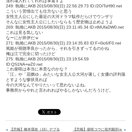
濡れ場入れてくれれば掌返すよ
249: 執拗にAKB 2015/08/30(日) 22:56:29.73 ID:/2O/TsH90.net
こういう苦情出ても仕方ないと思う
女性主人公にした最近の大河ドラマ駄作だらけでウンザリ
そんなに女性主人公にしたいならもう歴史物は止めようよ
269: 執拗にAKB 2015/08/30(日) 23:11:45.34 ID:rtMUfaDW0.net
これは見る気しない
なーにが井伊だｗ
271: 執拗にAKB 2015/08/30(日) 23:14:35.83 ID:F+0ic6/F0.net
篤姫が視聴率良かったから、それを引きずってるのかね
俺は江で完全に切ったけど
275: 執拗にAKB 2015/08/30(日) 23:19:54.59
ID:QS1NA+wZ0.net
これ柴咲は本当に本意なのかな？
「江」や「花燃ゆ」みたいな女主人公大河が著しく女優の評判落
とすような惨状見れば
今の大河なんてやりたいって思わないよね。
事務所からやれと言われればやるしかないんだろうけど。
【悲報】橋本環奈（16）デブる
【悲報】柴咲コウに批判殺到ｗ