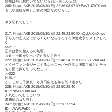
柴咲は時代劇向いてないだろ顔が現代人っぽい
205: 執拗にAKB 2015/08/30(日) 22:36:08.97 ID:EwvTUZxT0.net
もはや主役が男とか女の問題なのだろうか
ネタ切れでしょ？
217: 執拗にAKB 2015/08/30(日) 22:45:23.50 ID:nQylJsXm0.net
下らんの主人公にするくらいならそろそろ伊達政宗リメイクしろ
や
>>217
正宗は昔の超えるの無理。
片倉小十郎をやった方が良いと思う
222: 執拗にAKB 2015/08/30(日) 22:48:24.73 ID:US62+IVX0.net
どうせファンタジーにするならスーパー忍者な服部半蔵とかそっ
ち方面に振り切って欲しい
>>222
同感だ
が、しかし千葉真一も真田広之も年を取り過ぎた
225: 執拗にAKB 2015/08/30(日) 22:50:29.40
ID:mNW6C1Xt0.net
人気ないでしょこいつ
事務所のゴリ押し
247: 執拗にAKB 2015/08/30(日) 22:56:17.94
ID:hLWWLPoD0.net