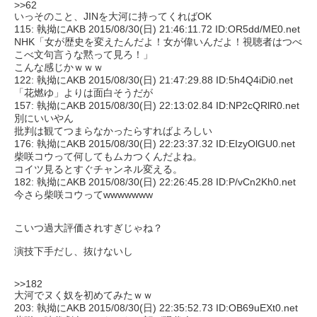
>>62
いっそのこと、JINを大河に持ってくればOK
115: 執拗にAKB 2015/08/30(日) 21:46:11.72 ID:OR5dd/ME0.net
NHK「女が歴史を変えたんだよ！女が偉いんだよ！視聴者はつべ
こべ文句言うな黙って見ろ！」
こんな感じかｗｗｗ
122: 執拗にAKB 2015/08/30(日) 21:47:29.88 ID:5h4Q4iDi0.net
「花燃ゆ」よりは面白そうだが
157: 執拗にAKB 2015/08/30(日) 22:13:02.84 ID:NP2cQRlR0.net
別にいいやん
批判は観てつまらなかったらすればよろしい
176: 執拗にAKB 2015/08/30(日) 22:23:37.32 ID:EIzyOlGU0.net
柴咲コウって何してもムカつくんだよね。
コイツ見るとすぐチャンネル変える。
182: 執拗にAKB 2015/08/30(日) 22:26:45.28 ID:P/vCn2Kh0.net
今さら柴咲コウってwwwwwww
こいつ過大評価されすぎじゃね？
演技下手だし、抜けないし
>>182
大河でヌく奴を初めてみたｗｗ
203: 執拗にAKB 2015/08/30(日) 22:35:52.73 ID:OB69uEXt0.net