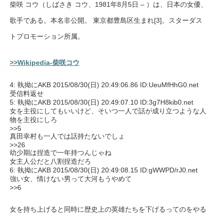
柴咲 コウ（しばさき コウ、1981年8月5日 – ）は、日本の女優、
歌手である。本名非公開。 東京都豊島区生まれ[3]。スターダス
トプロモーション所属。
>>Wikipedia-柴咲コウ
4: 執拗にAKB 2015/08/30(日) 20:49:06.86 ID:UeuMfHhG0.net
受信料返せ
5: 執拗にAKB 2015/08/30(日) 20:49:07.10 ID:3g7H8kib0.net
女を主役にしてもいいけど、そいつ一人で話が成り立つような人
物を主役にしろ
>>5
真田幸村も一人では話持たないでしょ
>>26
幼少期は捏造で一年持つんじゃね
女主人公だと八割捏造だろ
6: 執拗にAKB 2015/08/30(日) 20:49:08.15 ID:gWWPD/rJ0.net
強い女、情けない男って大河もうやめて
>>6
女を持ち上げると同時に歴史上の英雄たちを下げるってのをやる