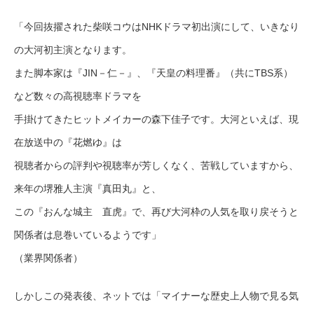
「今回抜擢された柴咲コウはNHKドラマ初出演にして、いきなり
の大河初主演となります。
また脚本家は『JIN－仁－』、『天皇の料理番』（共にTBS系）
など数々の高視聴率ドラマを
手掛けてきたヒットメイカーの森下佳子です。大河といえば、現
在放送中の『花燃ゆ』は
視聴者からの評判や視聴率が芳しくなく、苦戦していますから、
来年の堺雅人主演『真田丸』と、
この『おんな城主 直虎』で、再び大河枠の人気を取り戻そうと
関係者は息巻いているようです」
（業界関係者）
しかしこの発表後、ネットでは「マイナーな歴史上人物で見る気