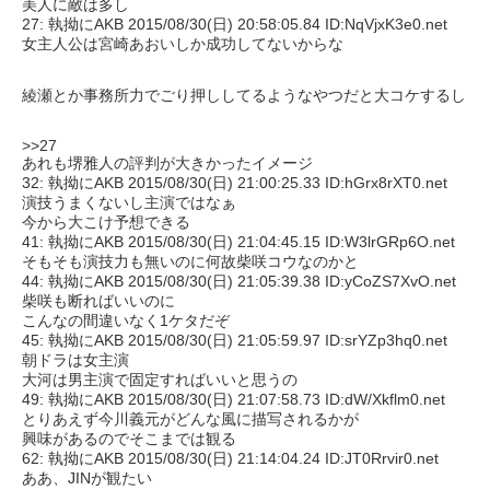
美人に敵は多し
27: 執拗にAKB 2015/08/30(日) 20:58:05.84 ID:NqVjxK3e0.net
女主人公は宮崎あおいしか成功してないからな
綾瀬とか事務所力でごり押ししてるようなやつだと大コケするし
>>27
あれも堺雅人の評判が大きかったイメージ
32: 執拗にAKB 2015/08/30(日) 21:00:25.33 ID:hGrx8rXT0.net
演技うまくないし主演ではなぁ
今から大こけ予想できる
41: 執拗にAKB 2015/08/30(日) 21:04:45.15 ID:W3lrGRp6O.net
そもそも演技力も無いのに何故柴咲コウなのかと
44: 執拗にAKB 2015/08/30(日) 21:05:39.38 ID:yCoZS7XvO.net
柴咲も断ればいいのに
こんなの間違いなく1ケタだぞ
45: 執拗にAKB 2015/08/30(日) 21:05:59.97 ID:srYZp3hq0.net
朝ドラは女主演
大河は男主演で固定すればいいと思うの
49: 執拗にAKB 2015/08/30(日) 21:07:58.73 ID:dW/Xkflm0.net
とりあえず今川義元がどんな風に描写されるかが
興味があるのでそこまでは観る
62: 執拗にAKB 2015/08/30(日) 21:14:04.24 ID:JT0Rrvir0.net
ああ、JINが観たい