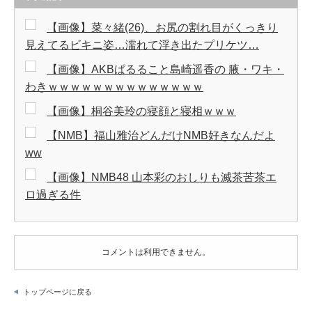
【画像】菜々緒(26)、お尻の割れ目がくっきり
見えてるビキニ姿…濡れて浮き出たプリケツ…
【画像】AKBぱるること島崎遥香の 腋・ワキ・
わきｗｗｗｗｗｗｗｗｗｗｗｗｗｗ
【画像】桐谷美玲の寝顔と寝相ｗｗｗ
【NMB】福山雅治どんだけNMB好きなんだよ
ww
【画像】NMB48 山本彩のおしりも滅茶苦茶エ
ロ過ぎる件
コメントは利用できません。
トップページに戻る