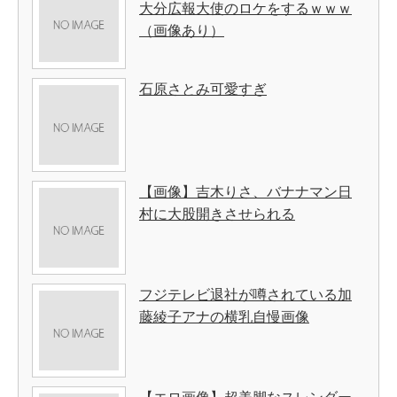
大分広報大使のロケをするｗｗｗ
（画像あり）
石原さとみ可愛すぎ
【画像】吉木りさ、バナナマン日
村に大股開きさせられる
フジテレビ退社が噂されている加
藤綾子アナの横乳自慢画像