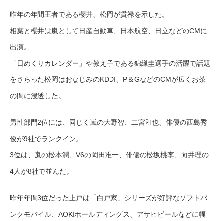
昨年の年間王者である櫻井、松岡が貫禄を示した。
相葉と櫻井は嵐として日産自動車、日本航空、日立などのCMに
出演。
「日めくりカレンダー」や教え子である錦織圭選手の活躍で話題
をさらった松岡はおなじみのKDDI、P＆GなどのCMが広くお茶
の間に浸透した。
男性部門2位には、同じく嵐の大野智、二宮和也、俳優の西島秀
俊が9社でランクイン。
3位は、嵐の松本潤、V6の岡田准一、俳優の松坂桃李、向井理の
4人が8社で並んだ。
昨年年間3位だった上戸は「白戸家」シリーズが好評なソフトバ
ンクモバイル、AOKIホールディングス、アサヒビールなどに幅