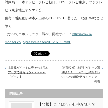
対象局：日本テレビ、テレビ朝日、TBS、テレビ東京、フジテレ
ビ（東京地区オンエア分）
備考：番組宣伝や本人出演のCD／DVD・着うた・映画CMなどは
除く
（すべてニホンモニター調べ／同社サイト：
http://www.n-
monitor.co.jp/pressreiease/2015/0709.html
）
本田翼がベットに寝そべる尻を
【芸能/CM】上戸彩がトップ返
アップで撮られるｗｗｗｗｗ
り咲き！…『2015上半期タレ
【ズーム】
ントCM起用社数ランキング』
発表
関連記事
【悲報】こじはるが仕事が無くて