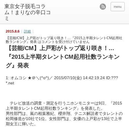
東京女子脱毛コラ
menu
ム！まりなの辛口コ
ミ
2015.8.6
詳細
【芸能/CM】上戸彩がトップ返り咲き！…『2015上半期タレントCM起用社
数ランキング』発表 は
コメントを受け付けていません
【芸能/CM】上戸彩がトップ返り咲き！…
『2015上半期タレントCM起用社数ランキン
グ』発表
1: オムコシ ★＠＼(^o^)／ 2015/07/10(金) 14:42:19.24 ID:???
*.net
テレビ放送の調査・測定を行うニホンモニターは9日、『2015
上半期タレントCM起用社数ランキング』を発表した。
男性部門は、嵐の相葉雅紀、櫻井翔、テニス解説者でタレントの
松岡修造が10社で1位。女性部門は、女優の上戸彩が13社で上半
期女王に輝いた。